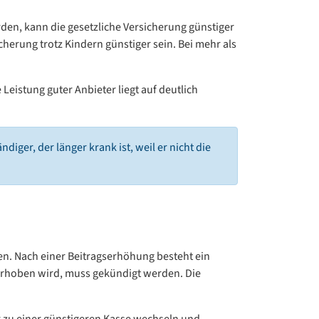
den, kann die gesetzliche Versicherung günstiger
icherung trotz Kindern günstiger sein. Bei mehr als
eistung guter Anbieter liegt auf deutlich
ndiger, der länger krank ist, weil er nicht die
en. Nach einer Beitragserhöhung besteht ein
 erhoben wird, muss gekündigt werden. Die
r zu einer günstigeren Kasse wechseln und