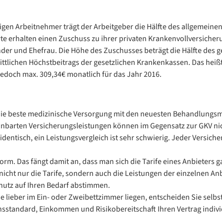
igen Arbeitnehmer trägt der Arbeitgeber die Hälfte des allgemeinen
te erhalten einen Zuschuss zu ihrer privaten Krankenvollversicher
inder und Ehefrau. Die Höhe des Zuschusses beträgt die Hälfte des
nittlichen Höchstbeitrags der gesetzlichen Krankenkassen. Das heißt
edoch max. 309,34€ monatlich für das Jahr 2016.
l die beste medizinische Versorgung mit den neuesten Behandlungs
einbarten Versicherungsleistungen können im Gegensatz zur GKV ni
 identisch, ein Leistungsvergleich ist sehr schwierig. Jeder Versic
norm. Das fängt damit an, dass man sich die Tarife eines Anbiete
nicht nur die Tarife, sondern auch die Leistungen der einzelnen Anb
hutz auf Ihren Bedarf abstimmen.
 lieber im Ein- oder Zweibettzimmer liegen, entscheiden Sie selbs
sstandard, Einkommen und Risikobereitschaft Ihren Vertrag individ