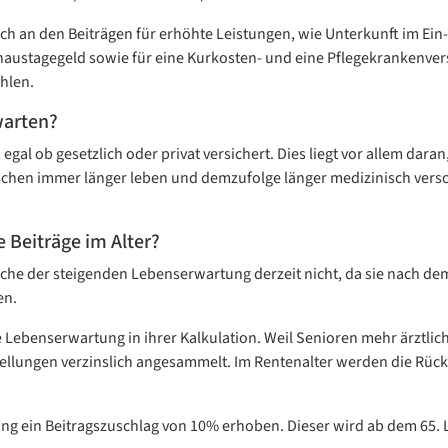
 auch an den Beiträgen für erhöhte Leistungen, wie Unterkunft im Ei
stagegeld sowie für eine Kurkosten- und eine Pflegekrankenversi
hlen.
warten?
 egal ob gesetzlich oder privat versichert. Dies liegt vor allem dar
nschen immer länger leben und demzufolge länger medizinisch verso
 Beiträge im Alter?
ache der steigenden Lebenserwartung derzeit nicht, da sie nach de
en.
e Lebenserwartung in ihrer Kalkulation. Weil Senioren mehr ärztlic
tellungen verzinslich angesammelt. Im Rentenalter werden die Rück
rung ein Beitragszuschlag von 10% erhoben. Dieser wird ab dem 65.