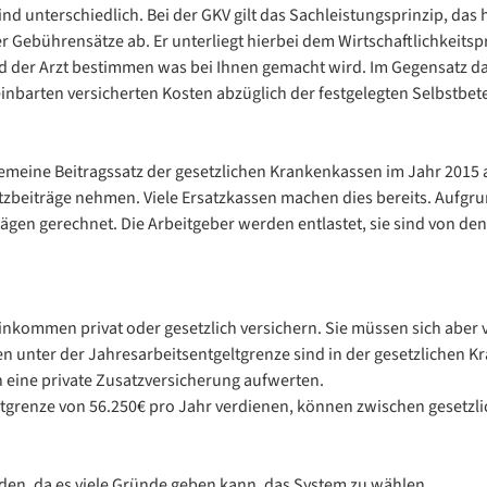
 unterschiedlich. Bei der GKV gilt das Sachleistungsprinzip, das he
 Gebührensätze ab. Er unterliegt hierbei dem Wirtschaftlichkeits
nd der Arzt bestimmen was bei Ihnen gemacht wird. Im Gegensatz daz
inbarten versicherten Kosten abzüglich der festgelegten Selbstbete
gemeine Beitragssatz der gesetzlichen Krankenkassen im Jahr 2015 
beiträge nehmen. Viele Ersatzkassen machen dies bereits. Aufgr
ägen gerechnet. Die Arbeitgeber werden entlastet, sie sind von den 
kommen privat oder gesetzlich versichern. Sie müssen sich aber v
 unter der Jahresarbeitsentgeltgrenze sind in der gesetzlichen Kr
eine private Zusatzversicherung aufwerten.
eltgrenze von 56.250€ pro Jahr verdienen, können zwischen gesetzl
den, da es viele Gründe geben kann, das System zu wählen.