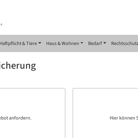
Haftpflicht & Tiere
Haus & Wohnen
Bedarf
Rechtsschut
sicherung
ebot anfordern.
Hier können S