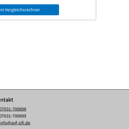
m Vergleichsrechner
ntakt
07031-700898
07031-700899
info@avf-sifi.de