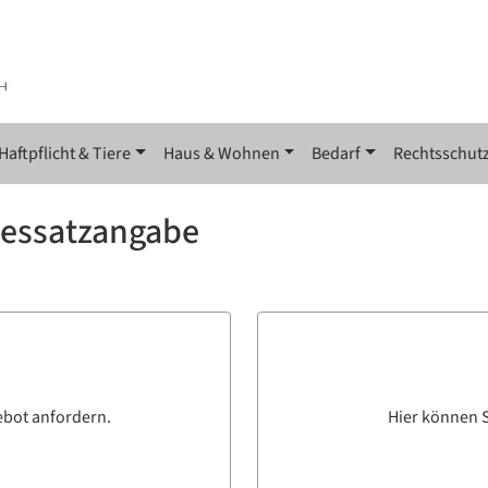
Haftpflicht & Tiere
Haus & Wohnen
Bedarf
Rechtsschut
gessatzangabe
ebot anfordern.
Hier können S